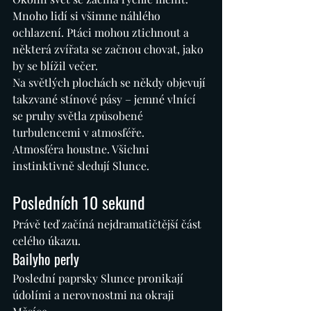
Mnoho lidí si všimne náhlého 
ochlazení. Ptáci mohou ztichnout a 
některá zvířata se začnou chovat, jako 
by se blížil večer.
Na světlých plochách se někdy objevují 
takzvané stínové pásy – jemné vlnící 
se pruhy světla způsobené 
turbulencemi v atmosféře.
Atmosféra houstne. Všichni 
instinktivně sledují Slunce.
Posledních 10 sekund
Právě teď začíná nejdramatičtější část 
celého úkazu.
Bailyho perly
Poslední paprsky Slunce pronikají 
údolími a nerovnostmi na okraji 