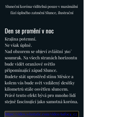
Sluneční koróna viditelná pouze v maximální 
fázi úplného zatmění Slunce, ilustrační
Den se promění v noc
Krajina potemní.
Ne však úplně.
Nad obzorem se objeví zvláštní 360° 
soumrak. Na všech stranách horizontu 
bude vidět oranžové světlo 
připomínající západ Slunce.
Budete stát uprostřed stínu Měsíce a 
kolem vás bude svět vzdálený desítky 
kilometrů stále osvětlen sluncem.
Právě tento efekt bývá pro mnoho lidí 
stejně fascinující jako samotná koróna.
https://video.wixstatic.com/video/6af0c4_c2