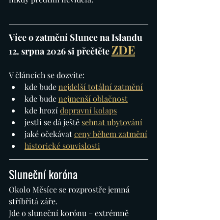
Více o zatmění Slunce na Islandu 
ZDE
12. srpna 2026 si přečtěte
V článcích se dozvíte:
kde bude 
nejdelší totální zatmění
kde bude 
nejmenší oblačnost
kde hrozí 
dopravní kolaps
jestli se dá ještě 
sehnat ubytování
jaké očekávat 
ceny během zatmění
historické souvislosti
Sluneční koróna
Okolo Měsíce se rozprostře jemná 
stříbřitá záře.
Jde o sluneční korónu – extrémně 