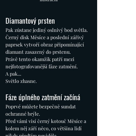
Diamantový prsten
Pak zůstane jediný oslnivý bod světla.
Černý disk Měsíce a poslední zářivý 
paprsek vytvoří obraz připomínající 
diamant zasazený do prstenu.
Právě tento okamžik patří mezi 
nejfotografovanější fáze zatmění.
A pak...
Světlo zhasne.
Fáze úplného zatmění začíná
Poprvé můžete bezpečně sundat 
ochranné brýle.
Před vámi visí černý kotouč Měsíce a 
kolem něj září něco, co většina lidí 
nikdy předtím neviděla.