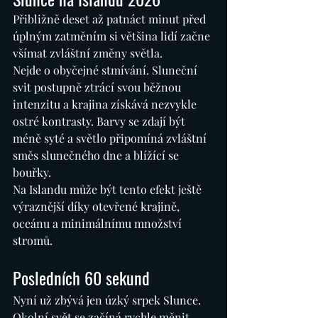
Přibližně deset až patnáct minut před 
úplným zatměním si většina lidí začne 
všímat zvláštní změny světla.
Nejde o obyčejné stmívání. Sluneční 
svit postupně ztrácí svou běžnou 
intenzitu a krajina získává nezvykle 
ostré kontrasty. Barvy se zdají být 
méně syté a světlo připomíná zvláštní 
směs slunečného dne a blížící se 
bouřky.
Na Islandu může být tento efekt ještě 
výraznější díky otevřené krajině, 
oceánu a minimálnímu množství 
stromů.
Posledních 60 sekund
Nyní už zbývá jen úzký srpek Slunce.
Okolní svět se začíná rychle měnit. 