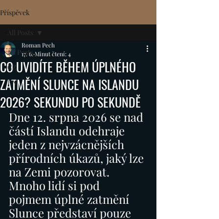
Příspěvek
All Posts
Roman Pech
All Posts
17. 6.
Minut čtení: 4
CO UVIDÍTE BĚHEM ÚPLNÉHO
CZ
ZATMĚNÍ SLUNCE NA ISLANDU
EN
2026? SEKUNDU PO SEKUNDĚ
Dne 12. srpna 2026 se nad 
částí Islandu odehraje 
jeden z nejvzácnějších 
přírodních úkazů, jaký lze 
na Zemi pozorovat. 
Mnoho lidí si pod 
pojmem úplné zatmění 
Slunce představí pouze 