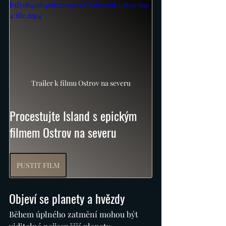
b5f70842eb4ed7a7c50268f8ab0e0d/1080p/mp
4/file.mp4
Trailer k filmu Ostrov na severu
Procestujte Island s epickým 
filmem Ostrov na severu
PUSTIT FILM
Objeví se planety a hvězdy
Během úplného zatmění mohou být 