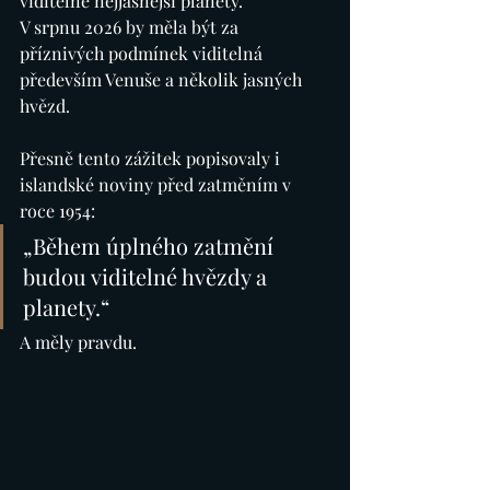
viditelné nejjasnější planety.
V srpnu 2026 by měla být za 
příznivých podmínek viditelná 
především Venuše a několik jasných 
hvězd.
Přesně tento zážitek popisovaly i 
islandské noviny před zatměním v 
roce 1954:
„Během úplného zatmění 
budou viditelné hvězdy a 
planety.“
A měly pravdu.