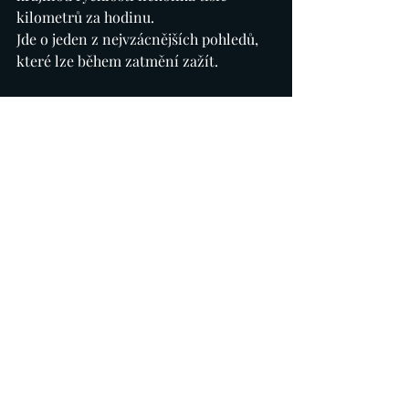
kilometrů za hodinu.
Jde o jeden z nejvzácnějších pohledů, 
které lze během zatmění zažít.
Návrat světla
A stejně rychle, jako totalita začala, 
také skončí.
Na opačné straně Měsíce se objeví 
první záblesk slunečního světla.
Opět se vytvoří diamantový prsten.
Pak následují Bailyho perly.
Během několika sekund se den začne 
vracet.
Ptáci se ozvou, krajina získá zpět své 
barvy a lidé si často až v této chvíli 
uvědomí, co právě zažili.