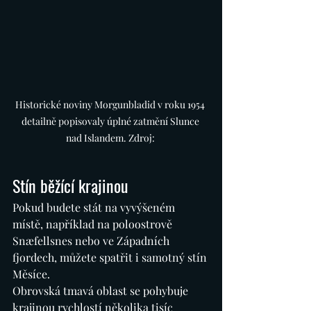
Historické noviny Morgunbladid v roku 1954 
detailně popisovaly úplné zatmění Slunce 
nad Islandem. Zdroj: 
Stín běžící krajinou
Pokud budete stát na vyvýšeném 
místě, například na poloostrově 
Snæfellsnes nebo ve Západních 
fjordech, můžete spatřit i samotný stín 
Měsíce.
Obrovská tmavá oblast se pohybuje 
krajinou rychlostí několika tisíc 