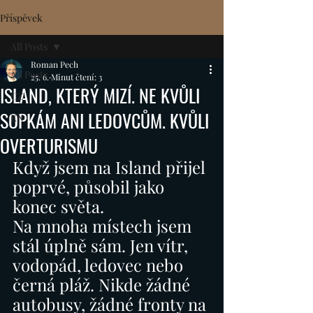
Příspěvek
All Posts
Roman Pech
All Posts
25. 6.
Minut čtení: 3
ISLAND, KTERÝ MIZÍ. NE KVŮLI
CZ
SOPKÁM ANI LEDOVCŮM. KVŮLI
EN
OVERTURISMU
Když jsem na Island přijel 
poprvé, působil jako 
konec světa.
Na mnoha místech jsem 
stál úplně sám. Jen vítr, 
vodopád, ledovec nebo 
černá pláž. Nikde žádné 
autobusy, žádné fronty na 