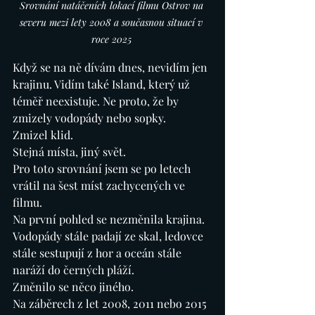
Srovnání natáčeních lokací filmu Ostrov na 
severu mezi lety 2008 a současnou situací v 
roce 2025 
Když se na ně dívám dnes, nevidím jen 
krajinu. Vidím také Island, který už 
téměř neexistuje.
Ne
 proto, že by 
zmizely vodopády nebo sopky.
Zmizel klid.
Stejná místa, jiný svět.
Pro toto srovnání jsem se po letech 
vrátil na šest míst zachycených ve 
filmu.
Na první pohled se nezměnila krajina. 
Vodopády stále padají ze skal, ledovce 
stále sestupují z hor a oceán stále 
naráží do černých pláží.
Změnilo se něco jiného.
Na záběrech z let 2008, 2011 nebo 2015 