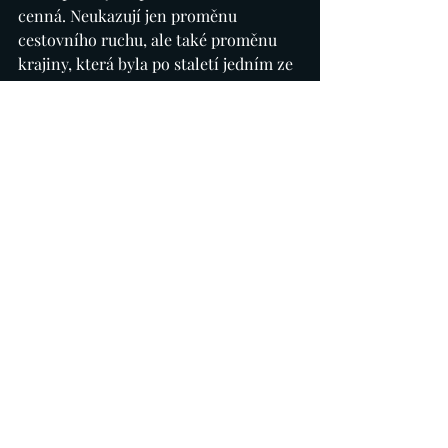
cenná. Neukazují jen proměnu 
cestovního ruchu, ale také proměnu 
krajiny, která byla po staletí jedním ze 
symbolů Islandu.
Když porovnávám své záběry z let 
2008–2025, vidím dva příběhy. Na 
některých místech přibyli lidé. Na 
jiných naopak ubyl led. Obojí je 
připomínkou toho, jak rychle se Island 
mění.
Zdroje: 
Icelandic Meteorological Office (Veðurstofa 
Íslands): dlouhodobé sledování islandských 
ledovců a změn ledovce Snæfellsjökull. Zprávy 
uvádějí průměrné snížení povrchu ledovce o 
přibližně 13 metrů mezi lety 1999–2008 a 