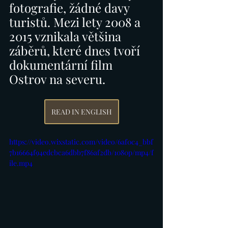
fotografie, žádné davy 
turistů. Mezi lety 2008 a 
2015 vznikala většina 
záběrů, které dnes tvoří 
dokumentární film 
Ostrov na severu. 
READ IN ENGLISH
https://video.wixstatic.com/video/6af0c4_bbf
7b16664f94edcbca6dbb7f86af2db/1080p/mp4/f
ile.mp4