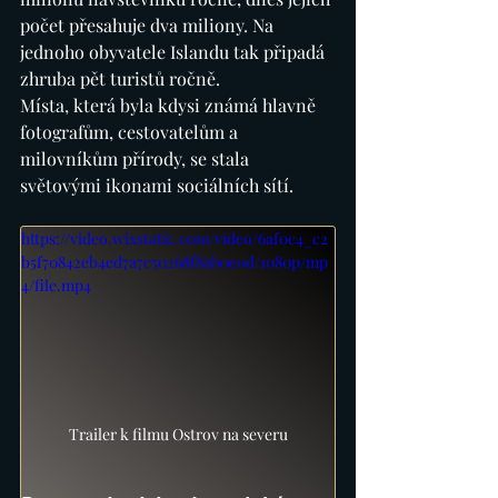
počet přesahuje dva miliony. Na 
jednoho obyvatele Islandu tak připadá 
zhruba pět turistů ročně. 
Místa, která byla kdysi známá hlavně 
fotografům, cestovatelům a 
milovníkům přírody, se stala 
světovými ikonami sociálních sítí.
https://video.wixstatic.com/video/6af0c4_c2
b5f70842eb4ed7a7c50268f8ab0e0d/1080p/mp
4/file.mp4
Trailer k filmu Ostrov na severu