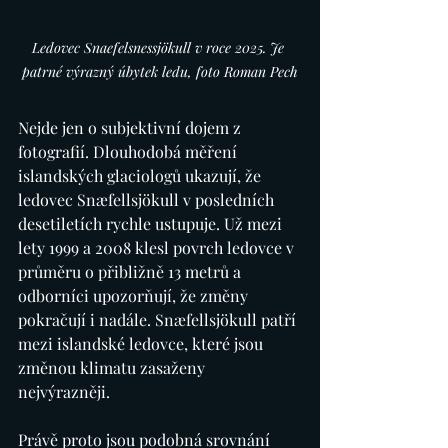
Ledovec Snaefelsnessjökull v roce 2025. Je 
patrné výrazný úbytek ledu, foto Roman Pech
Nejde jen o subjektivní dojem z 
fotografií. Dlouhodobá měření 
islandských glaciologů ukazují, že 
ledovec Snæfellsjökull v posledních 
desetiletích rychle ustupuje. Už mezi 
lety 1999 a 2008 klesl povrch ledovce v 
průměru o přibližně 13 metrů a 
odborníci upozorňují, že změny 
pokračují i nadále. Snæfellsjökull patří 
mezi islandské ledovce, které jsou 
změnou klimatu zasaženy 
nejvýrazněji. 
Právě proto jsou podobná srovnání 