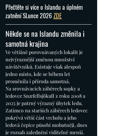
Přečtěte si více o Islandu a úplném 
zatnění SLunce 2026 
ZDE
Někde se na Islandu změnila i 
samotná krajina
Ve většině porovnávaných lokalit je 
nejvýraznější změnou množství 
návštěvníků. Existuje však alespoň 
jedno místo, kde se během let 
proměnila i příroda samotná.
Na srovnávacích záběrech sopky a 
ledovce Snæfellsjökull z roku 2008 a 
2025 je patrný výrazný úbytek ledu. 
Zatímco na starších záběrech ledovec 
pokrývá větší část vrcholu a jeho 
ledová čepice působí mohutněji, dnes 
je rozsah zalednění viditelně menší.