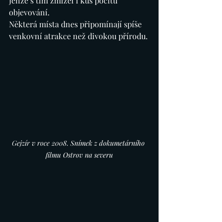
Jenže s tím zmizel i kus pocitu 
objevování.
Některá místa dnes připomínají spíše 
venkovní atrakce než divokou přírodu.
Gejzír v roce 2008. Snímek z dokumetárního 
filmu Ostrov na severu