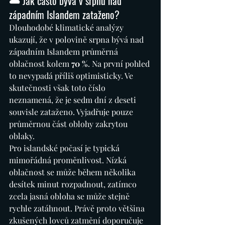
🌥️ Jak často bývá v srpnu nad 
západním Islandem zataženo?
Dlouhodobé klimatické analýzy 
ukazují, že v polovině srpna bývá nad 
západním Islandem průměrná 
oblačnost kolem 
70 %
. Na první pohled 
to nevypadá příliš optimisticky. Ve 
skutečnosti však toto číslo 
neznamená, že je sedm dní z deseti 
souvisle zataženo. Vyjadřuje pouze 
průměrnou část oblohy zakrytou 
oblaky.
Pro islandské počasí je typická 
mimořádná proměnlivost. Nízká 
oblačnost se může během několika 
desítek minut rozpadnout, zatímco 
zcela jasná obloha se může stejně 
rychle zatáhnout. Právě proto většina 
zkušených lovců zatmění doporučuje 