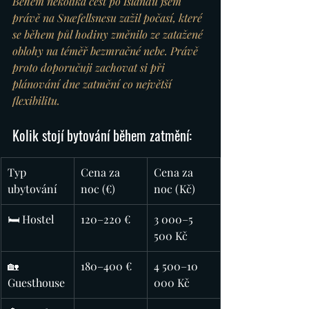
Během několika cest po Islandu jsem 
právě na Snæfellsnesu zažil počasí, které 
se během půl hodiny změnilo ze zatažené 
oblohy na téměř bezmračné nebe. Právě 
proto doporučuji zachovat si při 
plánování dne zatmění co největší 
flexibilitu.
Kolik stojí bytování během zatmění:
Typ 
Cena za 
Cena za 
ubytování
noc (€)
noc (Kč)
🛏️ Hostel
120–220 €
3 000–5 
500 Kč
🏡 
180–400 €
4 500–10 
Guesthouse
000 Kč