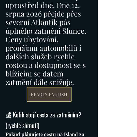
uprostřed dne. Dne 12. 
srpna 2026 přejde přes 
severní Atlantik pás 
úplného zatmění Slunce. 
Ceny ubytování, 
pronájmu automobilů i 
dalších služeb rychle 
rostou a dostupnost se s 
blížícím se datem 
zatmění dále snižuje.
READ IN ENGLISH
💰 Kolik stojí cesta za zatměním? 
(rychlé shrnutí)
Pokud plánujete cestu na Island za 