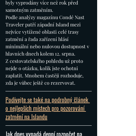
byly vyprodány více než rok před 
samotným zatměním.
Podle analýzy magazínu Condé Nast 
Traveler patří západní Island mezi 
nejvíce vytížené oblasti celé trasy 
zatmění a řada zařízení hlásí 
minimální nebo nulovou dostupnost v 
hlavních dnech kolem 12. srpna.
Z cestovatelského pohledu už proto 
nejde o otázku, kolik jste ochotni 
zaplatit. Mnohem častěji rozhoduje, 
zda je vůbec ještě co rezervovat.
Podívejte se také na podrobný článek 
o nejlepších místech pro pozorování 
zatmění na Islandu
Jak dnes vypadá denní rozpočet na 