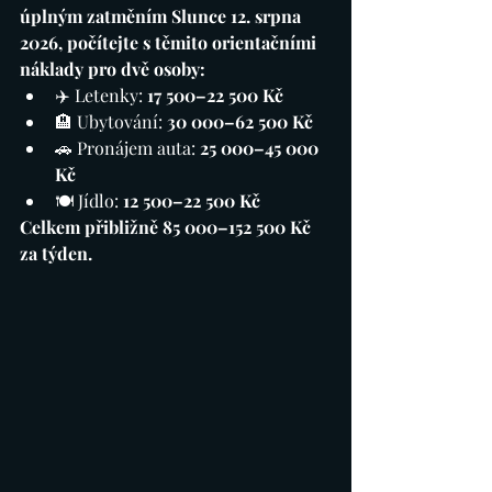
úplným zatměním Slunce 12. srpna 
2026, počítejte s těmito orientačními 
náklady pro dvě osoby:
✈️ Letenky: 
17 500–22 500 Kč
🏨 Ubytování: 
30 000–62 500 Kč
🚗 Pronájem auta: 
25 000–45 000 
Kč
🍽️ Jídlo: 
12 500–22 500 Kč
Celkem přibližně 85 000–152 500 Kč 
za týden.