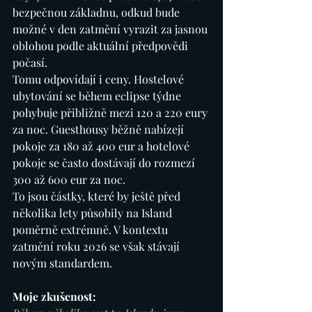
bezpečnou základnu, odkud bude 
možné v den zatmění vyrazit za jasnou 
oblohou podle aktuální předpovědi 
počasí.
Tomu odpovídají i ceny. Hostelové 
ubytování se během eclipse týdne 
pohybuje přibližně mezi 120 a 220 eury 
za noc. Guesthousy běžně nabízejí 
pokoje za 180 až 400 eur a hotelové 
pokoje se často dostávají do rozmezí 
300 až 600 eur za noc.
To jsou částky, které by ještě před 
několika lety působily na Island 
poměrně extrémně. V kontextu 
zatmění roku 2026 se však stávají 
novým standardem.
Moje zkušenost: