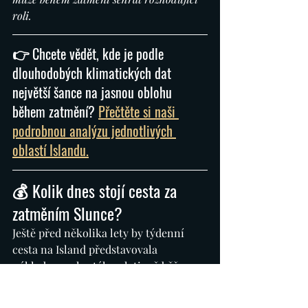
roli.
👉 Chcete vědět, kde je podle 
dlouhodobých klimatických dat 
největší šance na jasnou oblohu 
během zatmění? 
Přečtěte si naši 
podrobnou analýzu jednotlivých 
oblastí Islandu.
💰 Kolik dnes stojí cesta za 
zatměním Slunce?
Ještě před několika lety by týdenní 
cesta na Island představovala 
nákladnou, ale stále relativně běžnou 
evropskou dovolenou.
V roce 2026 se však situace mění.