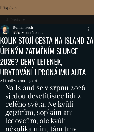
Příspěvek
All Posts
Roman Pech
All Posts
10. 6.
Minut čtení: 9
KOLIK STOJÍ CESTA NA ISLAND ZA
CZ
ÚPLNÝM ZATMĚNÍM SLUNCE
EN
2026? CENY LETENEK,
UBYTOVÁNÍ I PRONÁJMU AUTA
Aktualizováno:
30. 6.
Na Island se v srpnu 2026 
sjedou desetitisíce lidí z 
celého světa. Ne kvůli 
gejzírům, sopkám ani 
ledovcům, ale kvůli 
několika minutám tmy 