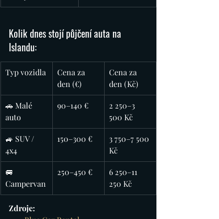
Kolik dnes stojí půjčení auta na 
Islandu: 
Typ vozidla
Cena za 
Cena za 
den (€)
den (Kč)
🚗 Malé 
90–140 €
2 250–3 
auto
500 Kč
🚙 SUV / 
150–300 €
3 750–7 500 
4x4
Kč
🚐 
250–450 €
6 250–11 
Campervan
250 Kč
Zdroje: