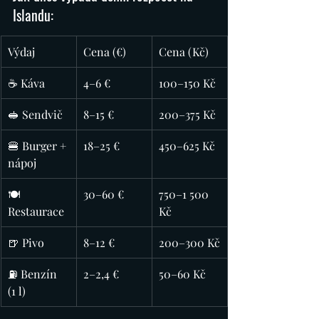
Islandu: 
Výdaj
Cena (€)
Cena (Kč)
☕ Káva
4–6 €
100–150 Kč
🥪 Sendvič
8–15 €
200–375 Kč
🍔 Burger + 
18–25 €
450–625 Kč
nápoj
🍽️ 
30–60 €
750–1 500 
Restaurace
Kč
🍺 Pivo
8–12 €
200–300 Kč
⛽ Benzín 
2–2,4 €
50–60 Kč
(1 l)