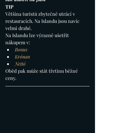
TIP
Většina turistů zbytečně utrácí v 
restauracích. Na Islandu jsou navíc 
velmi drahé. 
Na Islandu lze výrazně ušetřit 
nákupem v:
Bonus
Krónan
Nettó
Oběd pak může stát třetinu běžné 
ceny.