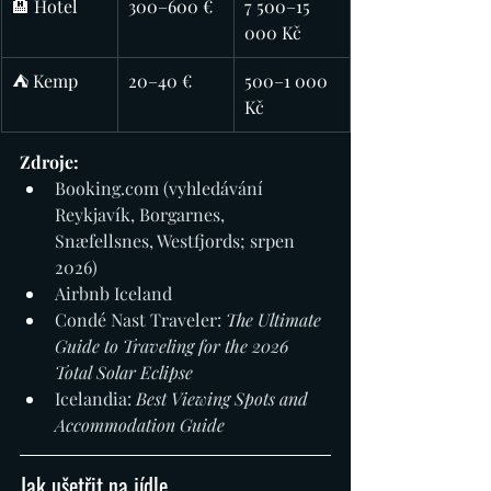
🏨 Hotel
300–600 €
7 500–15 
000 Kč
⛺ Kemp
20–40 €
500–1 000 
Kč
Zdroje:
Booking.com
 (vyhledávání 
Reykjavík, Borgarnes, 
Snæfellsnes, Westfjords; srpen 
2026)
Airbnb Iceland
Condé Nast Traveler: 
The Ultimate 
Guide to Traveling for the 2026 
Total Solar Eclipse
Icelandia: 
Best Viewing Spots and 
Accommodation Guide
Jak ušetřit na jídle