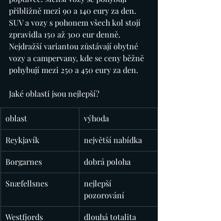
přibližně mezi 90 a 140 eury za den. 
SUV a vozy s pohonem všech kol stojí 
zpravidla 150 až 300 eur denně. 
Nejdražší variantou zůstávají obytné 
vozy a campervany, kde se ceny běžně 
pohybují mezi 250 a 450 eury za den.
Jaké oblasti jsou nejlepší?
oblast
výhoda
Reykjavík
největší nabídka
Borgarnes
dobrá poloha
Snæfellsnes
nejlepší 
pozorování
Westfjords
dlouhá totalita