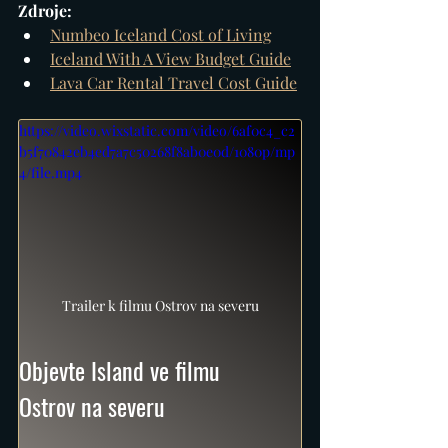
Zdroje:
Numbeo Iceland Cost of Living
Iceland With A View Budget Guide
Lava Car Rental Travel Cost Guide
https://video.wixstatic.com/video/6af0c4_c2
b5f70842eb4ed7a7c50268f8ab0e0d/1080p/mp
4/file.mp4
Trailer k filmu Ostrov na severu
Objevte Island ve filmu 
Ostrov na severu