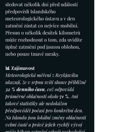
sledovat několik dní před událostí 
předpovědi Islandského 
meteorologického ústavu a v den 
zatmění zůstat co nejvíce mobilní. 
Přesun o několik desítek kilometrů 
může rozhodnout o tom, zda uvidíte 
úplné zatmění pod jasnou oblohou, 
nebo pouze tmavé mraky.
📊 Zajímavost
Meteorologická měření z Reykjavíku 
ukazují, že v srpnu svítí slunce přibližně 
32 % denního času
, což odpovídá 
průměrné oblačnosti okolo 
71 %
. Ani 
takové statistiky ale nedokážou 
předpovědět počasí pro konkrétní den. 
Na Islandu jsou lokální změny oblačnosti 
velmi časté a právě jejich rychlý vývoj 
může během zatmění sehrát rozhodující 