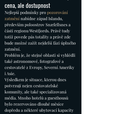
cena, ale dostupnost
Nejlepší podmínky pro 
pozorování 
zatmění
 nabídne západ Islandu, 
především poloostrov Snæfellsnes a 
části regionu Westfjords. Právě tudy 
totiž povede pás totality a právě zde 
bude možné zažít nejdelší fázi úplného 
zatmění.
Problém je, že stejné oblasti si vyhlédli 
také astronomové, fotografové a 
cestovatelé z Evropy, Severní Ameriky 
i Asie.
Výsledkem je situace, kterou dnes 
potvrzují nejen cestovatelské 
komunity, ale také specializovaná 
média. Mnoho hotelů a guesthousů 
bylo rezervováno dlouhé měsíce 
dopředu a některé ubytovací kapacity 