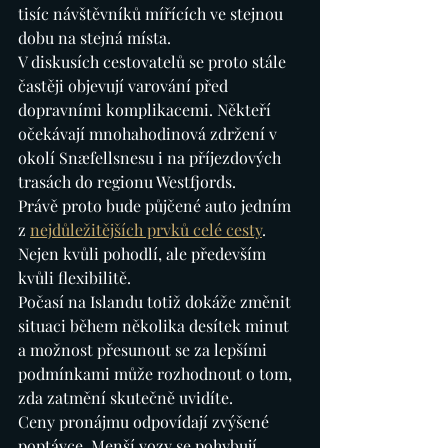
tisíc návštěvníků mířících ve stejnou 
dobu na stejná místa.
V diskusích cestovatelů se proto stále 
častěji objevují varování před 
dopravními komplikacemi. Někteří 
očekávají mnohahodinová zdržení v 
okolí Snæfellsnesu i na příjezdových 
trasách do regionu Westfjords.
Právě proto bude půjčené auto jedním 
z 
nejdůležitějších prvků celé cesty
. 
Nejen kvůli pohodlí, ale především 
kvůli flexibilitě.
Počasí na Islandu totiž dokáže změnit 
situaci během několika desítek minut 
a možnost přesunout se za lepšími 
podmínkami může rozhodnout o tom, 
zda zatmění skutečně uvidíte.
Ceny pronájmu odpovídají zvýšené 
poptávce. Menší vozy se pohybují 