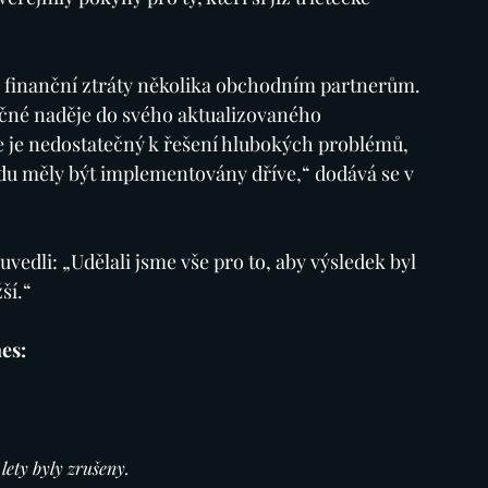
e finanční ztráty několika obchodním partnerům. 
ačné naděje do svého aktualizovaného 
 je nedostatečný k řešení hlubokých problémů, 
du měly být implementovány dříve,“ dodává se v 
edli: „Udělali jsme vše pro to, aby výsledek byl 
ší.“
es:
lety byly zrušeny.