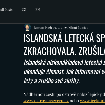
All Posts
CZ
EN
Roman Pech
29. 9. 2025
Minut čtení: 2
ISLANDSKÁ LETECKÁ S
ZKRACHOVALA. ZRUŠIL
Islandská nízkonákladová letecká 
ukončuje činnost. Jak informoval 
lety a zrušila své služby.
Nádhernou cestu po ostrově nabízí epický 
www.ostrovnaseveru.cz
nebo 
www.iceland