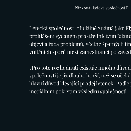
Nízkonákladová společnost Play
Letecká společnost, oficiálně známá jako Fly
prohlášení vydaném prostřednictvím Island
objevila řada problémů, včetně špatných fin
vnitřních sporů mezi zaměstnanci po zavede
„Pro toto rozhodnutí existuje mnoho důvodů
společnosti je již dlouho horší, než se oček
hlavní důvod klesající prodej letenek. Podl
mediálním pokrytím výsledků společnosti.