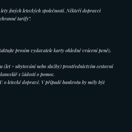
ety jiných leteckých společností. Někteří dopravci 
chranné tarify“.
ntaktujte prosím vydavatele karty ohledně vrácení peněz.
ku (let + ubytování nebo služby) prostřednictvím cestovní 
kancelář s žádostí o pomoc.
 o letecké dopravě. V případě bankrotu by měly být 