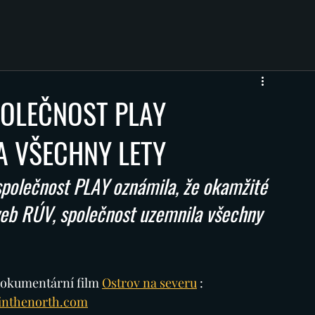
POLEČNOST PLAY
A VŠECHNY LETY
společnost PLAY oznámila, že okamžité 
web RÚV, společnost uzemnila všechny 
dokumentární film 
Ostrov na severu
: 
inthenorth.com