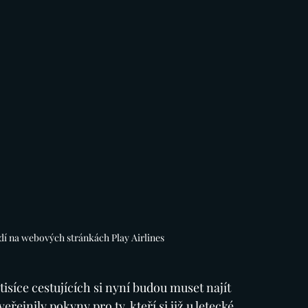
ědí na webových stránkách Play Airlines
isíce cestujících si nyní budou muset najít 
veřejnily pokyny pro ty, kteří si již u letecké 