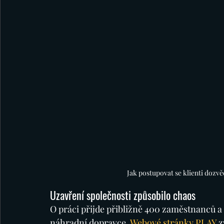
Jak postupovat se klienti dozv
Uzavření společnosti způsobilo chaos
O práci přijde přibližně 400 zaměstnanců a t
náhradní dopravce.
Webové stránky PLAY
z