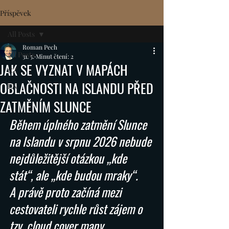
Příspěvek
All Posts
Roman Pech
All Posts
31. 5.
Minut čtení: 2
JAK SE VYZNAT V MAPÁCH
CZ
OBLAČNOSTI NA ISLANDU PŘED
EN
ZATMĚNÍM SLUNCE
Během úplného zatmění Slunce 
na Islandu v srpnu 2026 nebude 
nejdůležitější otázkou „kde 
stát“, ale „kde budou mraky“.
A právě proto začíná mezi 
cestovateli rychle růst zájem o 
tzv. cloud cover mapy, 