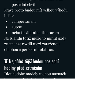
poslední chvíli
Právě proto budou mít velkou výhodu 
lidé s:
campervanem
autem
nebo flexibilním itinerářem
Na Islandu totiž může 30 minut jízdy 
znamenat rozdíl mezi zataženou 
oblohou a perfektní totalitou.
⏳ Nejdůležitější budou poslední 
hodiny před zatměním
Dlouhodobé modely mohou naznačit 
trend, ale skutečné rozhodnutí 
pravděpodobně padne až krátce před 
samotným úkazem.
Mnoho eclipse chaserů očekává, že:
finální rozhodnutí o lokalitě 