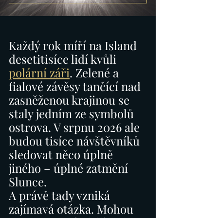
Každý rok míří na Island 
desetitisíce lidí kvůli 
polární záři
. Zelené a 
fialové závěsy tančící nad 
zasněženou krajinou se 
staly jedním ze symbolů 
ostrova. V srpnu 2026 ale 
budou tisíce návštěvníků 
sledovat něco úplně 
jiného – úplné zatmění 
Slunce.
A právě tady vzniká 
zajímavá otázka. Mohou 