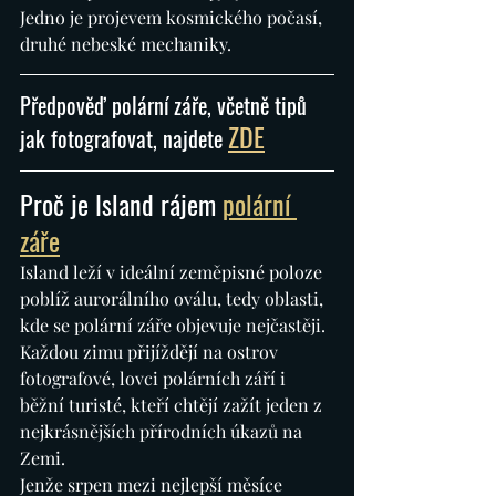
Jedno je projevem kosmického počasí, 
druhé nebeské mechaniky.
Předpověď polární záře, včetně tipů 
ZDE
jak fotografovat, najdete 
Proč je Island rájem 
polární 
záře
Island leží v ideální zeměpisné poloze 
poblíž aurorálního oválu, tedy oblasti, 
kde se polární záře objevuje nejčastěji. 
Každou zimu přijíždějí na ostrov 
fotografové, lovci polárních září i 
běžní turisté, kteří chtějí zažít jeden z 
nejkrásnějších přírodních úkazů na 
Zemi.
Jenže srpen mezi nejlepší měsíce 