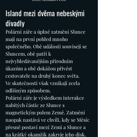
Island mezi dvěma nebeskými 
divadly
Polární záře a úplné zatmění Slunce 
mají na první pohled mnoho 
společného. Obě události souvisejí se 
Sluncem, obě patří k 
nejvyhledávanějším přírodním 
úkazům a obě dokážou přivést 
cestovatele na druhý konec světa.
Ve skutečnosti však vznikají zcela 
odlišným způsobem.
Polární záře je výsledkem interakce 
nabitých částic ze Slunce s 
magnetickým polem Země. Zatmění 
naopak nastává ve chvíli, kdy se Měsíc 
přesně postaví mezi Zemi a Slunce a 
na krátký okamžik zakryje jeho disk.