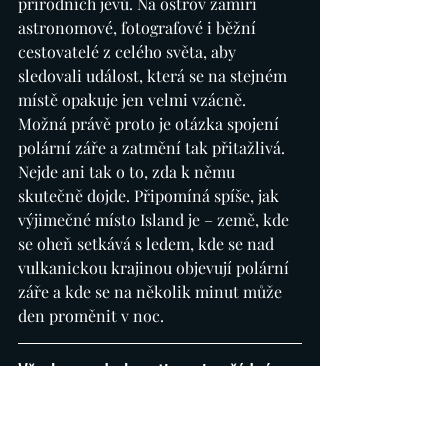
přírodních jevů. Na ostrov zamíří 
astronomové, fotografové i běžní 
cestovatelé z celého světa, aby 
sledovali událost, která se na stejném 
místě opakuje jen velmi vzácně.
Možná právě proto je otázka spojení 
polární záře a zatmění tak přitažlivá. 
Nejde ani tak o to, zda k němu 
skutečně dojde. Připomíná spíše, jak 
výjimečné místo Island je – země, kde 
se oheň setkává s ledem, kde se nad 
vulkanickou krajinou objevují polární 
záře a kde se na několik minut může 
den proměnit v noc.
Všechny podrobnosti o mimořádném 
astronomickém úkazu na Islandu - 
ZDE
zatmění Slunce 2026 se dočtete 