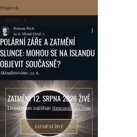
Příspěvek
All Posts
Roman Pech
All Posts
19. 6.
Minut čtení: 3
POLÁRNÍ ZÁŘE A ZATMĚNÍ
CZ
SLUNCE: MOHOU SE NA ISLANDU
EN
OBJEVIT SOUČASNĚ?
Aktualizováno:
22. 6.
ZATMĚNÍ 12. SRPNA 2026 ŽIVĚ
Livestream zajišťuje 
timeanddate.com
ZATMĚNÍ ŽIVĚ