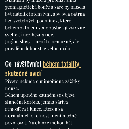
geomagnetická bouře a záře by musela 
být natolik intenzivní, aby byla patrná 
i za světelných podmínek, které 
během zatmění stále zůstávají výrazně 
světlejší než běžná noc.
Jinými slovy – není to nemožné, ale 
pravděpodobnost je velmi malá.
Co návštěvníci
během totality 
skutečně uvidí
Přesto nebude o mimořádné zážitky 
nouze.
Během úplného zatmění se objeví 
sluneční koróna, jemná zářivá 
atmosféra Slunce, kterou za 
normálních okolností není možné 
pozorovat. Na obloze mohou být 