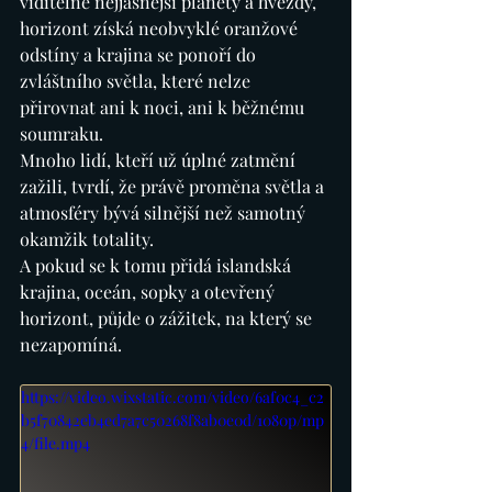
viditelné nejjasnější planety a hvězdy, 
horizont získá neobvyklé oranžové 
odstíny a krajina se ponoří do 
zvláštního světla, které nelze 
přirovnat ani k noci, ani k běžnému 
soumraku.
Mnoho lidí, kteří už úplné zatmění 
zažili, tvrdí, že právě proměna světla a 
atmosféry bývá silnější než samotný 
okamžik totality.
A pokud se k tomu přidá islandská 
krajina, oceán, sopky a otevřený 
horizont, půjde o zážitek, na který se 
nezapomíná.
https://video.wixstatic.com/video/6af0c4_c2
b5f70842eb4ed7a7c50268f8ab0e0d/1080p/mp
4/file.mp4