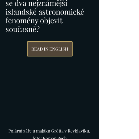
se dva nejznámější 
islandské astronomické 
fenomény objevit 
současně?
READ IN ENGLISH
Polární záře u majáku Grótta v Reykjavíku, 
foto: Roman Pech