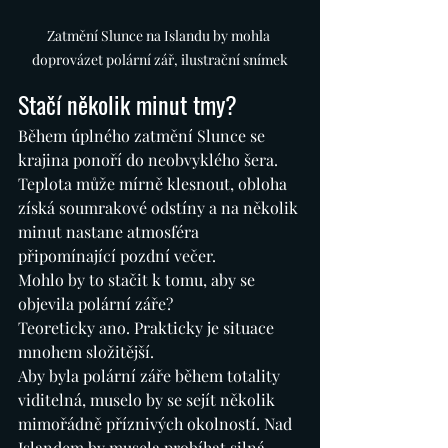
Zatmění Slunce na Islandu by mohla 
doprovázet polární zář, ilustrační snímek
Stačí několik minut tmy?
Během úplného zatmění Slunce se 
krajina ponoří do neobvyklého šera. 
Teplota může mírně klesnout, obloha 
získá soumrakové odstíny a na několik 
minut nastane atmosféra 
připomínající pozdní večer.
Mohlo by to stačit k tomu, aby se 
objevila polární záře?
Teoreticky ano. Prakticky je situace 
mnohem složitější.
Aby byla polární záře během totality 
viditelná, muselo by se sejít několik 
mimořádně příznivých okolností. Nad 
Islandem by musela probíhat silná 