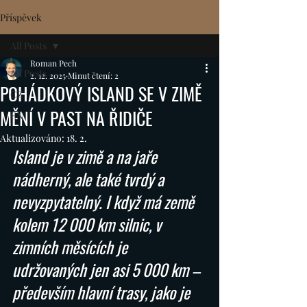
Příspěvek
All Posts
Roman Pech
All Posts
2. 12. 2025
Minut čtení: 2
POHÁDKOVÝ ISLAND SE V ZIMĚ
CZ
MĚNÍ V PAST NA ŘIDIČE
EN
Aktualizováno:
18. 2.
Island je v zimě a na jaře 
nádherný, ale také tvrdý a 
nevyzpytatelný. I když má země 
kolem 12 000 km silnic, v 
zimních měsících je 
udržovaných jen asi 5 000 km – 
především hlavní trasy, jako je 