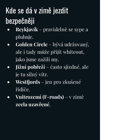
Kde se dá v zimě jezdit 
bezpečněji
Reykjavík
 – pravidelně se sype a 
pluhuje.
Golden Circle
 – bývá udržovaný, 
ale i tady může přijít whiteout, 
jako jsme zažili my.
Jižní pobřeží
 – často sjízdné, ale 
je tu silný vítr.
Westfjords
 – jen pro zkušené 
řidiče.
Vnitrozemí (F-roads)
 – v zimě 
zcela uzavřené
.