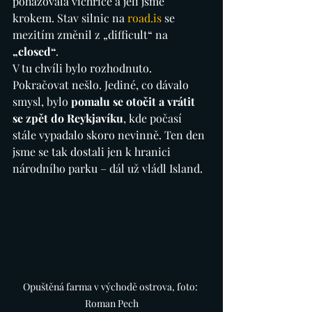
pohazovala vichřice a jeli jsme 
krokem. Stav silnic na 
road.is
 se 
mezitím změnil z „difficult“ na 
„closed“
.
V tu chvíli bylo rozhodnuto. 
Pokračovat nešlo. Jediné, co dávalo 
smysl, bylo 
pomalu se otočit a vrátit 
se zpět do Reykjavíku
, kde počasí 
stále vypadalo skoro nevinně. Ten den 
jsme se tak dostali jen k hranici 
národního parku – dál už vládl Island.
Opuštěná farma v východě ostrova, foto: 
Roman Pech