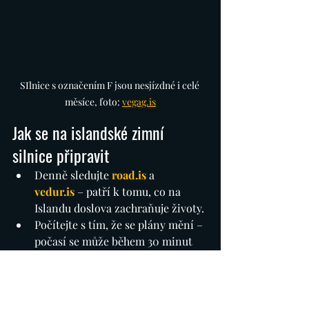
SIlnice s označením F jsou nesjízdné i celé 
měsíce, foto: 
vegag.is
Jak se na islandské zimní 
silnice připravit
Denně sledujte 
road.is
 a 
vedur.is
 – patří k tomu, co na 
Islandu doslova zachraňuje životy.
Počítejte s tím, že se plány mění – 
počasí se může během 30 minut 
převrátit.
Vybírejte 
4×4 auto
, a pokud je to 
možné, větší vůz.
Nebojte se cesty vzdát — návrat je 