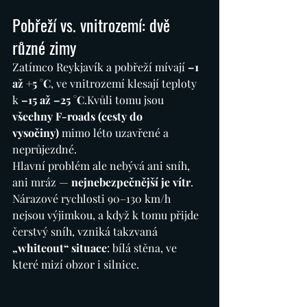
Pobřeží vs. vnitrozemí: dvě 
různé zimy
Zatímco Reykjavík a pobřeží mívají 
–1 
až +5 °C
, ve vnitrozemí klesají teploty 
k 
–15 až –25 °C
.Kvůli tomu jsou 
všechny F-roads (cesty do 
vysočiny)
 mimo léto uzavřené a 
neprůjezdné.
Hlavní problém ale nebývá ani sníh, 
ani mráz — 
nejnebezpečnější je vítr
. 
Nárazové rychlosti 90–130 km/h 
nejsou výjimkou, a když k tomu přijde 
čerstvý sníh, vzniká takzvaná 
„whiteout“ situace
: bílá stěna, ve 
které mizí obzor i silnice.