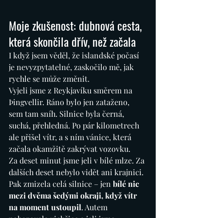
Moje zkušenost: dubnová cesta, 
která skončila dřív, než začala
I když jsem věděl, že islandské počasí 
je nevyzpytatelné, zaskočilo mě, jak 
rychle se může změnit.
Vyjeli jsme z Reykjavíku směrem na 
Þingvellir. Ráno bylo jen zataženo, 
sem tam sníh. Silnice byla černá, 
suchá, přehledná. Po pár kilometrech 
ale přišel vítr, a s ním vánice, která 
začala okamžitě zakrývat vozovku.
Za deset minut jsme jeli v bílé mlze. Za 
dalších deset nebylo vidět ani krajnici. 
Pak zmizela celá silnice – jen 
bílé nic 
mezi dvěma šedými okraji, když vítr 
na moment ustoupil
. Autem 