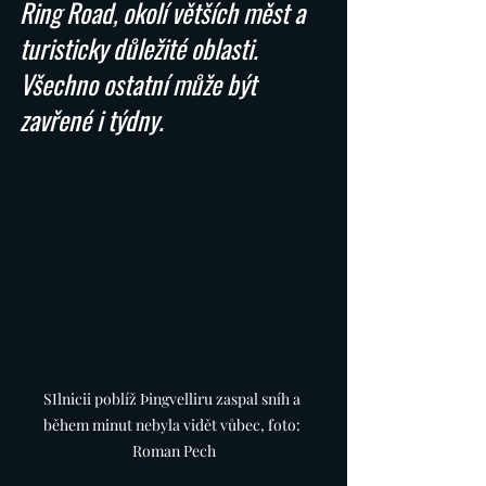
Ring Road, okolí větších měst a 
turisticky důležité oblasti. 
Všechno ostatní může být 
zavřené i týdny.
SIlnicii poblíž Þingvelliru zaspal sníh a 
během minut nebyla vidět vůbec, foto: 
Roman Pech